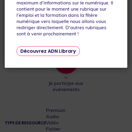
maximum d'informations sur le numérique. Il
Je découvre la filière
Je découvre les
contient pour le moment une rubrique sur
numérique
métiers
l'emploi et la formation dans la filière
numérique vers laquelle nous allons vous
rediriger directement. D'autres rubriques
sont à venir prochainement !
Je me forme
Je m'inspire
Découvrez ADN Library
Je participe aux
événements
Premium
Audio
Vidéo
TYPE DE RESSOURCE
Fichier