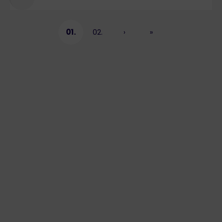
01.
02.
›
»
Page courante
Page
Page suivante
Dernière page