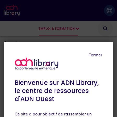
EMPLOI & FORMATION
AGENDA
Accueil
Quelles Sont Les Opportunités de Travail Dans Le
Numérique Pour Les Personnes En Situation de Handicap ?
Fermer
11.05.2026
.
ADN Ouest
Quelles sont les
Bienvenue sur ADN Library,
opportunités de travail
le centre de ressources
dans le numérique pour les
d'ADN Ouest
personnes en situation de
Ce site a pour objectif de rassembler un