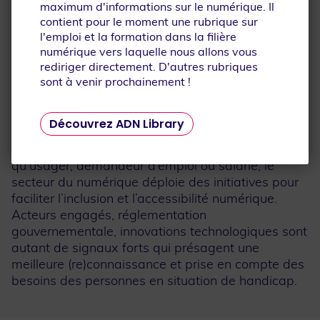
handicap ?
maximum d'informations sur le numérique. Il
contient pour le moment une rubrique sur
Selon une étude de la DARES*, le taux d’insertion
l'emploi et la formation dans la filière
actuel des personnes en situation de handicap
numérique vers laquelle nous allons vous
dans le numérique est seulement de 3,4% alors
rediriger directement. D'autres rubriques
sont à venir prochainement !
que la loi impose un taux minimal de 6 % pour les
entreprises de 20 salariés et plus. Néanmoins, le
secteur du numérique offre des possibilités
Découvrez ADN Library
d’emploi intéressantes pour les personnes en
situation de handicap. Que ce soit en tant
qu’usager, demandeur d’emploi ou salarié, le
secteur du numérique déploie des initiatives pour
faciliter l’inclusion et l’accessibilité numérique.
Acteurs engagés, réglementation
gouvernementale, innovations technologiques sont
autant de signaux forts qui présagent une
meilleure (re)connaissance et prise en compte des
besoins des personnes en situation de handicap.