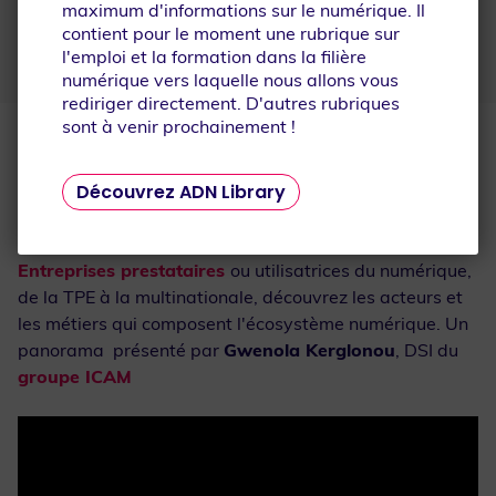
Accédez aux
maximum d'informations sur le numérique. Il
ressources
contient pour le moment une rubrique sur
l'emploi et la formation dans la filière
numérique vers laquelle nous allons vous
rediriger directement. D'autres rubriques
sont à venir prochainement !
Les
acteurs de l'écosystème
sont nombreux sur le
territoire du Grand Ouest. Découvrez-les en images !
Découvrez ADN Library
Panorama de l'écosystème numérique
Entreprises prestataires
ou utilisatrices du numérique,
de la TPE à la multinationale, découvrez les acteurs et
les métiers qui composent l'écosystème numérique. Un
panorama présenté par
Gwenola Kerglonou
, DSI du
groupe ICAM
Que recherchez-vous ?