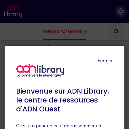
EMPLOI & FORMATION
AGENDA
Accueil
Les Acteurs de L'écosystème Numérique
Fermer
1.03.2022 .
Cécile d'ADN Ouest
Les acteurs de
l'écosystème numérique
Bienvenue sur ADN Library,
Les acteurs de la filière numérique sont nombreux
le centre de ressources
sur le territoire ligérien. Découvrez un aperçu de
d'ADN Ouest
ces entités qui contribuent au dynamisme de
l'écosystème de la région.
Ce site a pour objectif de rassembler un