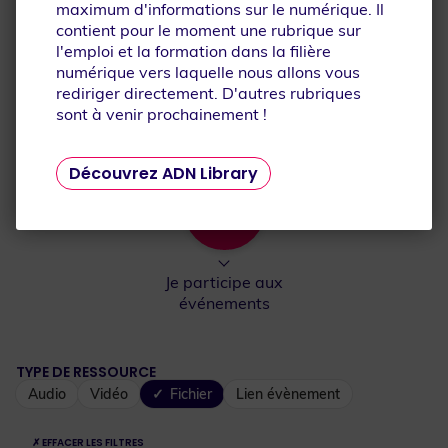
maximum d'informations sur le numérique. Il
Je découvre la filière
Je découvre les
contient pour le moment une rubrique sur
numérique
métiers
l'emploi et la formation dans la filière
numérique vers laquelle nous allons vous
rediriger directement. D'autres rubriques
sont à venir prochainement !
Je me forme
Je m'inspire
Découvrez ADN Library
Je participe aux
événements
TYPE DE RESSOURCE
Audio
Vidéo
Fichier
Lien évènement