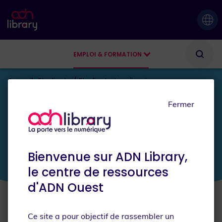
EMPLOI & FORMATION
AGENDA
Accueil
Etudiante / Etudiant
Je m'inspire
Fermer
JE SUIS
Etudiante / Etudiant
Bienvenue sur ADN Library,
le centre de ressources
d'ADN Ouest
Que recherchez-vous ?
Ce site a pour objectif de rassembler un