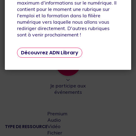
maximum d'informations sur le numérique. Il
Je découvre la filière
Je découvre les
contient pour le moment une rubrique sur
numérique
métiers
l'emploi et la formation dans la filière
numérique vers laquelle nous allons vous
rediriger directement. D'autres rubriques
sont à venir prochainement !
Je me reconvertis
Je m'inspire
Découvrez ADN Library
Je participe aux
événements
Premium
Audio
Vidéo
TYPE DE RESSOURCE
Fichier