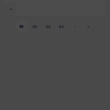
01.
02.
03.
04.
›
»
Page courante
Page
Page
Page
Page suivante
Dernière p