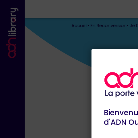
Accueil
En Reconversion
Je 
Bienvenue
Je découvre la f
d'ADN O
numériqu