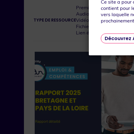
Ce site a pour
Premium
contient pour l
Audio
vers laquelle n
TYPE DE RESSOURCE
Vidéo
prochainement
Fichier
Lien évènement
Découvrez 