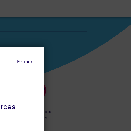
Fermer
urces
re
Je participe aux
événements