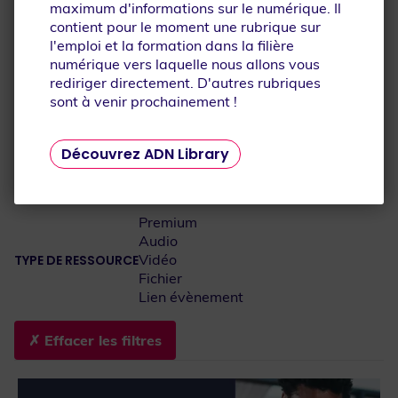
maximum d'informations sur le numérique. Il
Je fais découvrir la
Je mets à jour mes
contient pour le moment une rubrique sur
filière numérique
connaissances
l'emploi et la formation dans la filière
numérique vers laquelle nous allons vous
rediriger directement. D'autres rubriques
sont à venir prochainement !
Je participe aux
Découvrez ADN Library
événements
Premium
Audio
Vidéo
TYPE DE RESSOURCE
Fichier
Lien évènement