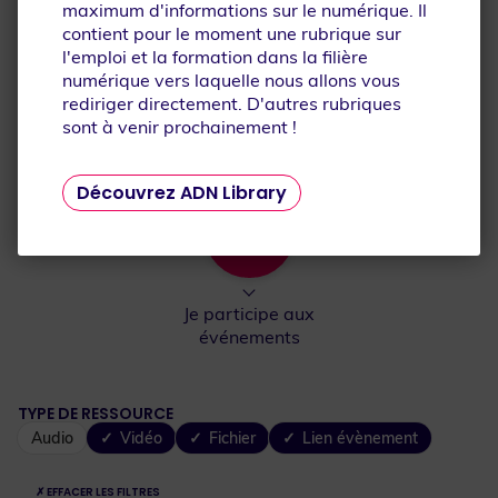
maximum d'informations sur le numérique. Il
Je découvre la filière
Je découvre les
contient pour le moment une rubrique sur
numérique
métiers
l'emploi et la formation dans la filière
numérique vers laquelle nous allons vous
rediriger directement. D'autres rubriques
sont à venir prochainement !
Je me reconvertis
Je m'inspire
Découvrez ADN Library
Que recherchez-vous ?
Je participe aux
événements
TYPE DE RESSOURCE
Audio
Vidéo
Fichier
Lien évènement