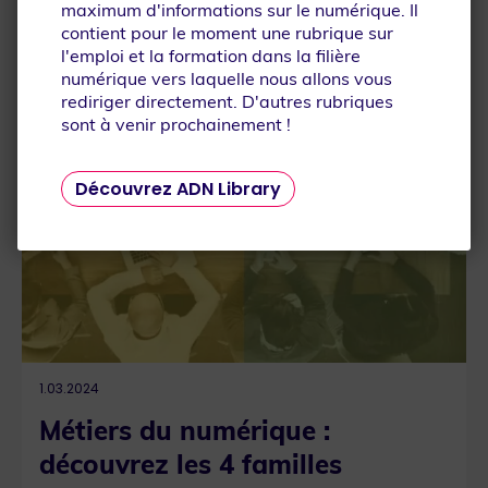
À LA UNE
maximum d'informations sur le numérique. Il
contient pour le moment une rubrique sur
l'emploi et la formation dans la filière
numérique vers laquelle nous allons vous
rediriger directement. D'autres rubriques
sont à venir prochainement !
Que recherchez-vous ?
Découvrez ADN Library
1.03.2024
Métiers du numérique :
découvrez les 4 familles