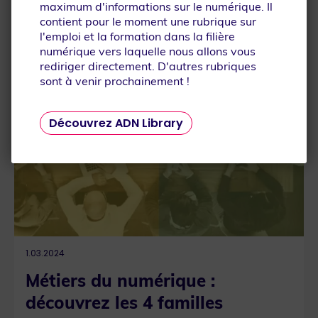
À LA UNE
maximum d'informations sur le numérique. Il
contient pour le moment une rubrique sur
l'emploi et la formation dans la filière
numérique vers laquelle nous allons vous
rediriger directement. D'autres rubriques
sont à venir prochainement !
Que recherchez-vous ?
Découvrez ADN Library
1.03.2024
Métiers du numérique :
découvrez les 4 familles