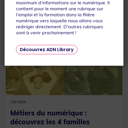
À LA UNE
maximum d'informations sur le numérique. Il
contient pour le moment une rubrique sur
l'emploi et la formation dans la filière
numérique vers laquelle nous allons vous
rediriger directement. D'autres rubriques
sont à venir prochainement !
Que recherchez-vous ?
Découvrez ADN Library
1.03.2024
Métiers du numérique :
découvrez les 4 familles